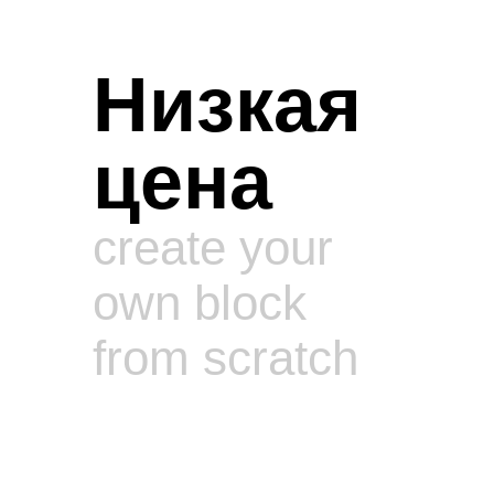
Низкая
цена
create your
own block
from scratch