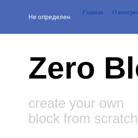
Главная
О конгре
Не определен
Zero B
create your own
block from scratch