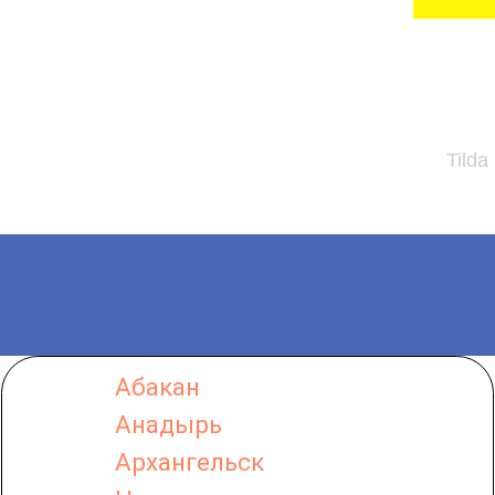
Tilda
Абакан
Анадырь
Архангельск
Нет моего города
Барнаул
Белгород
Биробиджан