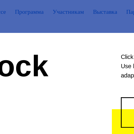
ссе
Программа
Участникам
Выставка
Па
lock
Click
Use 
adapt