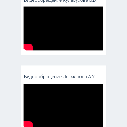
Видеообращение Кулабухова В.В.
Видеообращение Лекманова А.У.